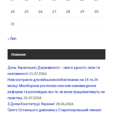
24
25
26
27
28
29
30
31
« Лип
Новини
День Української Державності – свято єдності, сили та
незламності
15.07.2026
Нові контракти для військовозобовʼязаних на 14 та 24
місяці. Міноборони роз’яснює ключові нововведення
реформи та розповідає про те, як вони працюватимуть на
практиці.
01.07.2026
З Днем Конституції України!
28.06.2026
Свято Останнього дзвоника у Старопокровській гімназії