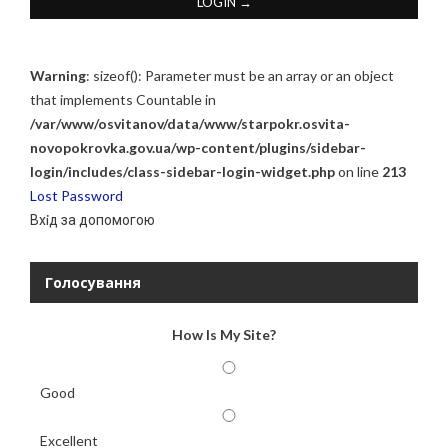
Warning
: sizeof(): Parameter must be an array or an object
that implements Countable in
/var/www/osvitanov/data/www/starpokr.osvita-
novopokrovka.gov.ua/wp-content/plugins/sidebar-
login/includes/class-sidebar-login-widget.php
on line
213
Lost Password
Вхiд за допомогою
Голосування
How Is My Site?
Good
Excellent