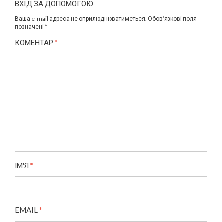
ВХIД ЗА ДОПОМОГОЮ
Ваша e-mail адреса не оприлюднюватиметься.
Обов’язкові поля
позначені
*
КОМЕНТАР
*
ІМ'Я
*
EMAIL
*