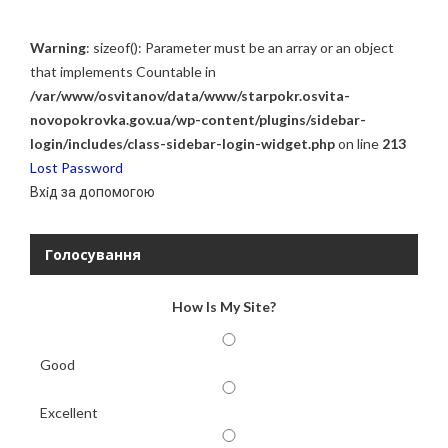
Warning
: sizeof(): Parameter must be an array or an object
that implements Countable in
/var/www/osvitanov/data/www/starpokr.osvita-
novopokrovka.gov.ua/wp-content/plugins/sidebar-
login/includes/class-sidebar-login-widget.php
on line
213
Lost Password
Вхiд за допомогою
Голосування
How Is My Site?
Good
Excellent