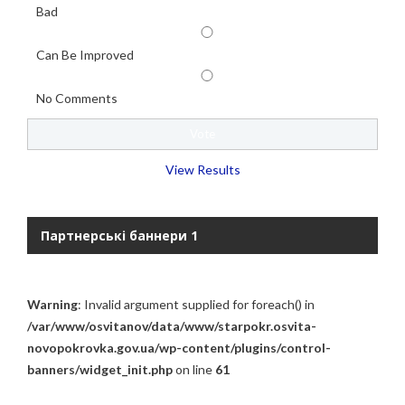
Bad
Can Be Improved
No Comments
View Results
Партнерські баннери 1
Warning
: Invalid argument supplied for foreach() in
/var/www/osvitanov/data/www/starpokr.osvita-
novopokrovka.gov.ua/wp-content/plugins/control-
banners/widget_init.php
on line
61