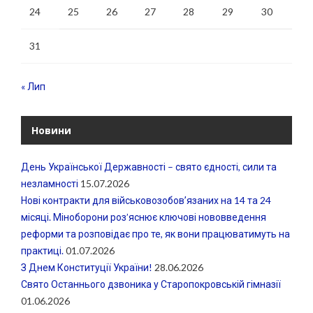
24
25
26
27
28
29
30
31
« Лип
Новини
День Української Державності – свято єдності, сили та
незламності
15.07.2026
Нові контракти для військовозобовʼязаних на 14 та 24
місяці. Міноборони роз’яснює ключові нововведення
реформи та розповідає про те, як вони працюватимуть на
практиці.
01.07.2026
З Днем Конституції України!
28.06.2026
Свято Останнього дзвоника у Старопокровській гімназії
01.06.2026