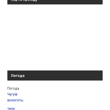
Погода
Погода
Чугуїв
вологість:
тиск: